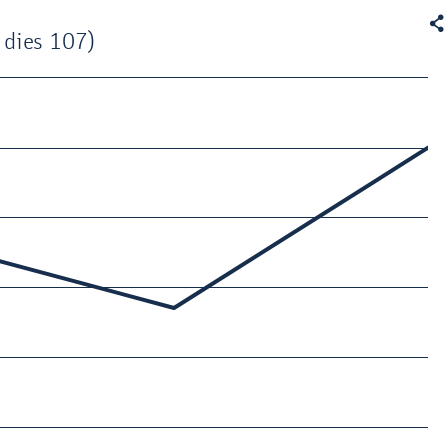

 dies 107)