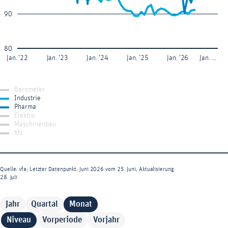
90
80
Jan. ’22
Jan. ’23
Jan. ’24
Jan. ’25
Jan. ’26
Jan. …
Barometer
Industrie
Pharma
Elektro
Maschinenbau
Kfz
Quelle: vfa; Letzter Datenpunkt: Juni 2026 vom 25. Juni, Aktualisierung
28. Juli
End of interactive chart.
Jahr
Quartal
Monat
Niveau
Vorperiode
Vorjahr